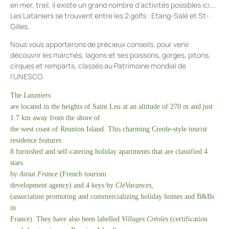
en mer, trail, il existe un grand nombre d’activités possibles ici….
Les Lataniers se trouvent entre les 2 golfs : Etang-Salé et St-
Gilles.
Nous vous apporterons de précieux conseils, pour venir
découvrir les marchés, lagons et ses poissons, gorges, pitons,
cirques et remparts, classés au Patrimoine mondial de
l’UNESCO.
The
Lataniers
are located in the heights of Saint Leu
at an altitude of 270 m and
just
1.7 km away from the shore of
the west coast of Reunion Island. This charming Creole-style tourist
residence features
8 furnished and self-catering holiday apartments that are classified 4
stars
by
Atout France
(French tourism
development agency) and 4 keys by
CléVacances
,
(association promoting and commercializing holiday homes and B&Bs
in
France).
They have also been labelled
Villages Créoles
(certification