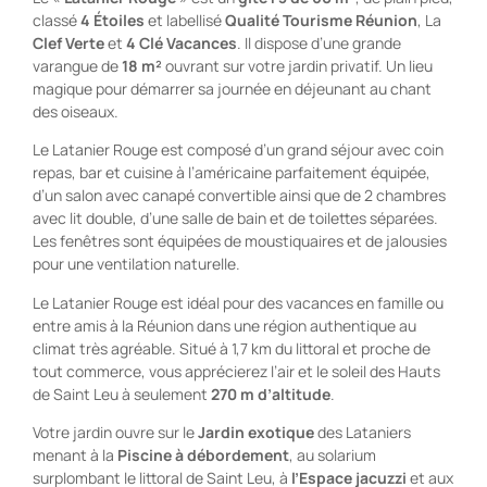
classé
4 Étoiles
et labellisé
Qualité Tourisme Réunion
, La
Clef Verte
et
4 Clé Vacances
. Il dispose d’une grande
varangue de
18 m²
ouvrant sur votre jardin privatif. Un lieu
magique pour démarrer sa journée en déjeunant au chant
des oiseaux.
Le Latanier Rouge est composé d’un grand séjour avec coin
repas, bar et cuisine à l’américaine parfaitement équipée,
d’un salon avec canapé convertible ainsi que de 2 chambres
avec lit double, d’une salle de bain et de toilettes séparées.
Les fenêtres sont équipées de moustiquaires et de jalousies
pour une ventilation naturelle.
Le Latanier Rouge est idéal pour des vacances en famille ou
entre amis à la Réunion dans une région authentique au
climat très agréable. Situé à 1,7 km du littoral et proche de
tout commerce, vous apprécierez l’air et le soleil des Hauts
de Saint Leu à seulement
270 m d’altitude
.
Votre jardin ouvre sur le
Jardin exotique
des Lataniers
menant à la
Piscine à débordement
, au solarium
surplombant le littoral de Saint Leu, à
l’Espace jacuzzi
et aux