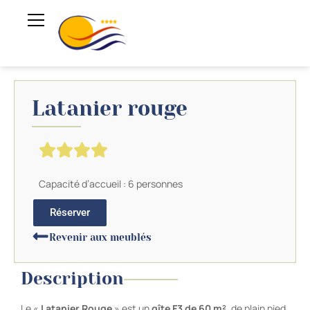
Latanier rouge
Capacité d’accueil : 6 personnes
Réserver
Revenir aux meublés
Description
Le «
Latanier Rouge
» est un
gîte F3 de 60 m²
, de plain pied,