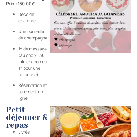
Prix : 150.00
€
Déco de
chambre
Une bouteille
de champagne
1h de massage
(au choix : 30
min chacun ou
1h pour une
personne)
Réservation et
paiement en
ligne
Petit
déjeuner &
repas
Livrés