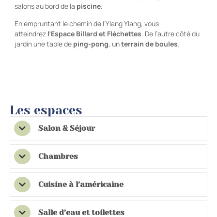
salons au bord de la
piscine
.
En empruntant le chemin de l’Ylang Ylang, vous
atteindrez
l’Espace Billard et Fléchettes
. De l’autre côté du
jardin une table de
ping-pong
, un
terrain de boules
.
Les espaces
Salon & Séjour
Le salon est indépendant, le séjour ouvre sur la varangue et
le jardin par une large baie vitrée et contient :
Chambres
Deux grandes chambres avec accès par le salon et par la
1 canapé.
varangue avec chacune :
1 table basse et un meuble télé avec télévision écran
Cuisine à l’américaine
plat de 80 cm, accès 10 chaînes TNT et un lecteur DVD
Très bien équipée, la cuisine du gîte Latanier Rouge contient :
1 lit double 160 cm x 200 cm
/ DivX
1 grande armoire en bois exotique
Salle d’eau et toilettes
Plaque vitrocéramique, hotte aspirante, four